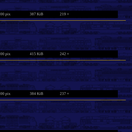
800 pix
387 KiB
219 ×
800 pix
415 KiB
242 ×
800 pix
384 KiB
237 ×