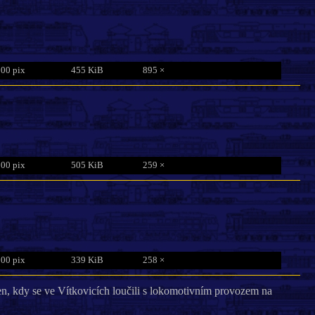
800 pix
455 KiB
895 ×
800 pix
505 KiB
259 ×
800 pix
339 KiB
258 ×
en, kdy se ve Vítkovicích loučili s lokomotivním provozem na