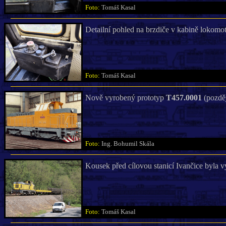
Foto:
Tomáš Kasal
Detailní pohled na brzdiče v kabině lokomo
Foto:
Tomáš Kasal
Nově vyrobený prototyp
T457.0001
(pozděj
Foto:
Ing. Bohumil Skála
Kousek před cílovou stanicí Ivančice byla v
Foto:
Tomáš Kasal