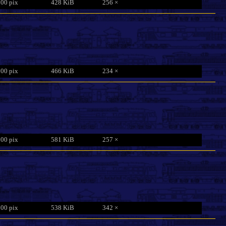
800 pix
428 KiB
256 ×
800 pix
466 KiB
234 ×
800 pix
581 KiB
257 ×
800 pix
538 KiB
342 ×