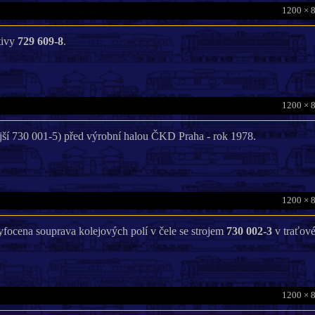
1200 × 
tivy
729 609-8
.
1200 × 
ší 730 001-5) před výrobní halou ČKD Praha - rok 1978.
1200 × 
yfocena souprava kolejových polí v čele se strojem
730 002-3
v traťov
1200 × 