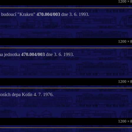
1200 × 
dí budoucí "Kraken"
470.004/003
dne 3. 6. 1993.
1200 × 
ena jednotka
470.004/003
dne 3. 6. 1993.
1200 × 
torách depa Kolín 4. 7. 1976.
1200 × 