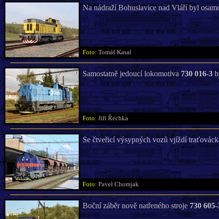
Na nádraží Bohuslavice nad Vláří byl osam
Foto:
Tomáš Kasal
Samostatně jedoucí lokomotiva
730 016-3
b
Foto:
Jiří Řechka
Se čtveřicí výsypných vozů vjíždí traťovác
Foto:
Pavel Chomjak
Boční záběr nově natřeného stroje
730 605-