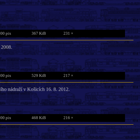
800 pix
367 KiB
231 ×
 2008.
800 pix
529 KiB
217 ×
ího nádraží v Košicích 16. 8. 2012.
800 pix
468 KiB
216 ×