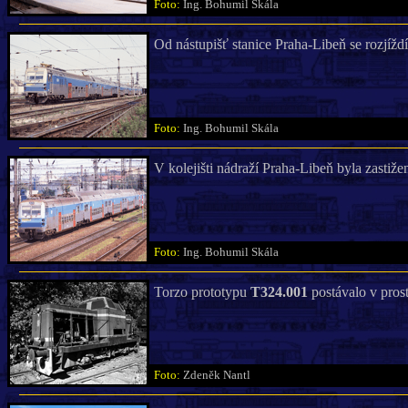
Foto:
Ing. Bohumil Skála
Od nástupišť stanice Praha-Libeň se rozjíž
Foto:
Ing. Bohumil Skála
V kolejišti nádraží Praha-Libeň byla zastiž
Foto:
Ing. Bohumil Skála
Torzo prototypu
T324.001
postávalo v pros
Foto:
Zdeněk Nantl