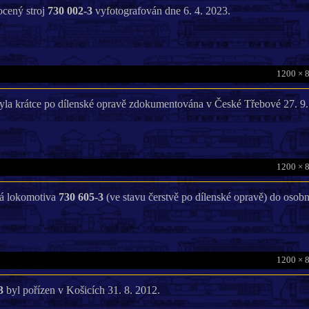
ocený stroj
730 002-3
vyfotografován dne 6. 4. 2023.
1200 × 
yla krátce po dílenské opravě zdokumentována v České Třebové 27. 9.
1200 × 
ká lokomotiva
730 605-3
(ve stavu čerstvě po dílenské opravě) do osobn
1200 × 
3
byl pořízen v Košicích 31. 8. 2012.