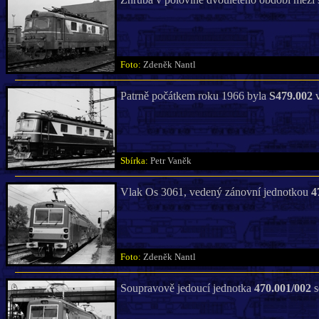
Foto:
Zdeněk Nantl
Patrně počátkem roku 1966 byla
S479.002
v
Sbírka:
Petr Vaněk
Vlak Os 3061, vedený zánovní jednotkou
4
Foto:
Zdeněk Nantl
Soupravově jedoucí jednotka
470.001/002
s