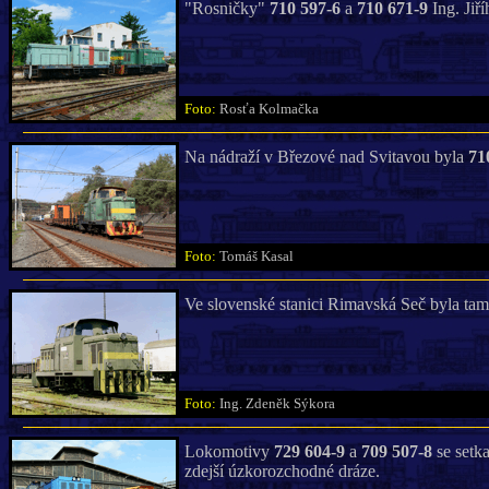
"Rosničky"
710 597-6
a
710 671-9
Ing. Jiř
Foto:
Rosťa Kolmačka
Na nádraží v Březové nad Svitavou byla
71
Foto:
Tomáš Kasal
Ve slovenské stanici Rimavská Seč byla ta
Foto:
Ing. Zdeněk Sýkora
Lokomotivy
729 604-9
a
709 507-8
se setk
zdejší úzkorozchodné dráze.