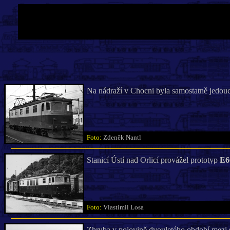
Na nádraží v Chocni byla samostatně jedou
Foto:
Zdeněk Nantl
Stanicí Ústí nad Orlicí provážel prototyp
E6
Foto:
Vlastimil Losa
Zhruba v polovině dvouletého období mezi