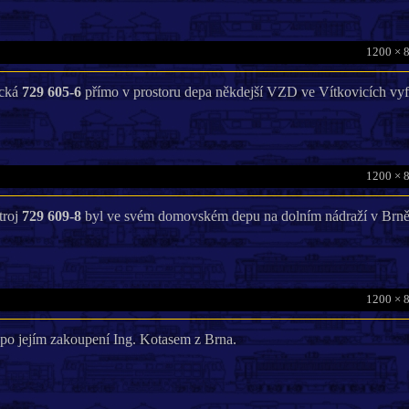
1200 × 
ická
729 605-6
přímo v prostoru depa někdejší VZD ve Vítkovicích vyf
1200 × 
troj
729 609-8
byl ve svém domovském depu na dolním nádraží v Brně 
1200 × 
po jejím zakoupení Ing. Kotasem z Brna.