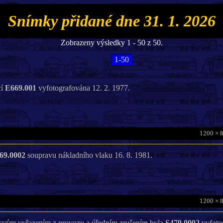
Snímky přidané dne 31. 1. 2026
Zobrazeny výsledky 1 - 50 z 50.
1-50
cí
E669.001
vyfotografována 12. 2. 1977.
1200 × 
69.0002
soupravu nákladního vlaku 16. 8. 1981.
1200 × 
 svým vyřazením z provozu a úředním zrušením byla
S479.0002
vyfoto