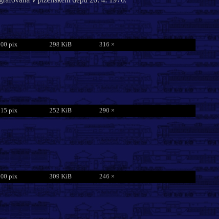
800 pix
298 KiB
316 ×
815 pix
252 KiB
290 ×
800 pix
309 KiB
246 ×