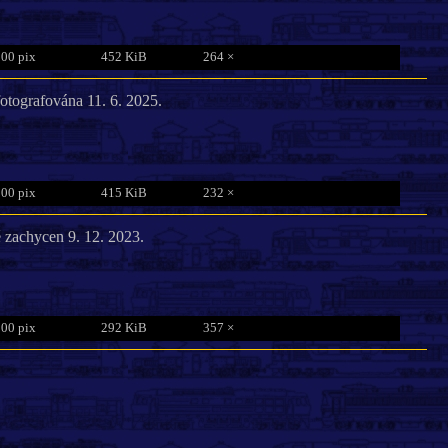
800 pix
452 KiB
264 ×
otografována 11. 6. 2025.
800 pix
415 KiB
232 ×
zachycen 9. 12. 2023.
800 pix
292 KiB
357 ×