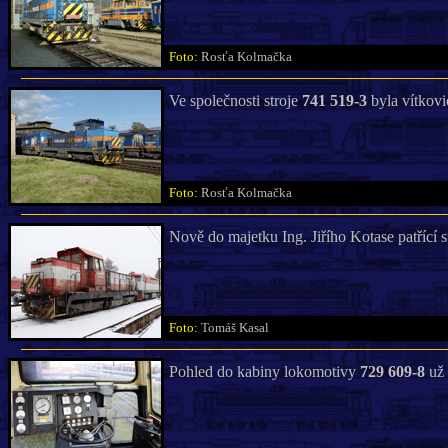
Foto:
Rosťa Kolmačka
Ve společnosti stroje
741 519-3
byla vítkov
Foto:
Rosťa Kolmačka
Nově do majetku Ing. Jiřího Kotase patřící s
Foto:
Tomáš Kasal
Pohled do kabiny lokomotivy
729 609-8
už 