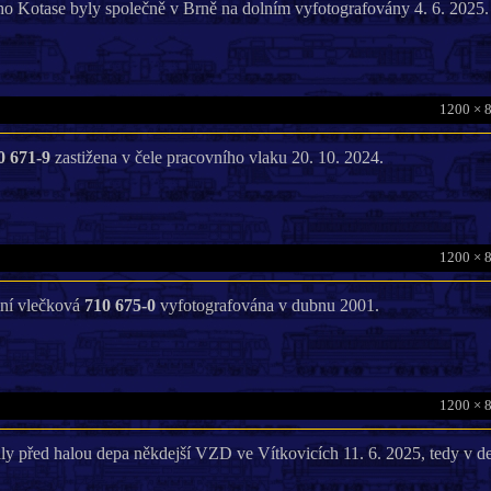
ího Kotase byly společně v Brně na dolním vyfotografovány 4. 6. 2025.
1200 × 
0 671-9
zastižena v čele pracovního vlaku 20. 10. 2024.
1200 × 
mní vlečková
710 675-0
vyfotografována v dubnu 2001.
1200 × 
aly před halou depa někdejší VZD ve Vítkovicích 11. 6. 2025, tedy v d