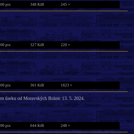
800 pix
348 KiB
245 ×
800 pix
327 KiB
220 ×
800 pix
361 KiB
1623 ×
ém úseku od Moravských Bránic 13. 5. 2024.
800 pix
644 KiB
248 ×