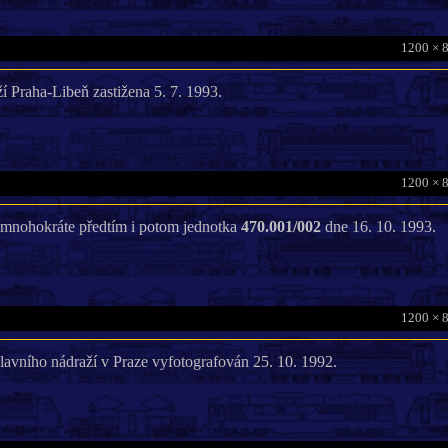
1200 × 
ží Praha-Libeň zastižena 5. 7. 1993.
1200 × 
 mnohokráte předtím i potom jednotka
470.001/002
dne 16. 10. 1993.
1200 × 
avního nádraží v Praze vyfotografován 25. 10. 1992.