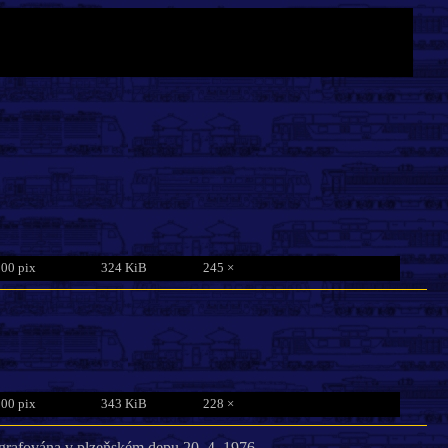
800 pix
324 KiB
245 ×
800 pix
343 KiB
228 ×
grafována v plzeňském depu 20. 4. 1976.