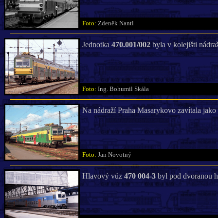
Foto:
Zdeněk Nantl
Jednotka
470.001/002
byla v kolejišti nádra
Foto:
Ing. Bohumil Skála
Na nádraží Praha Masarykovo zavítala jako
Foto:
Jan Novotný
Hlavový vůz
470 004-3
byl pod dvoranou hl